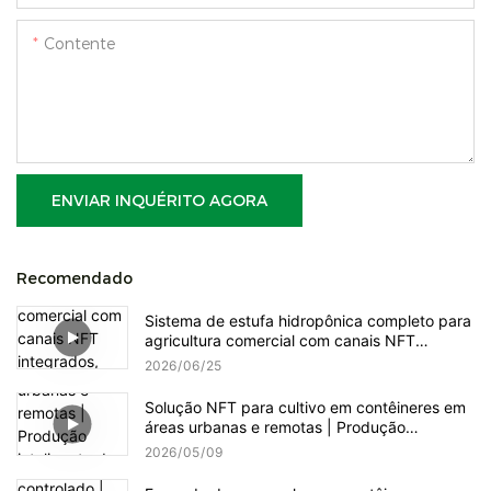
Contente
ENVIAR INQUÉRITO AGORA
Recomendado
Sistema de estufa hidropônica completo para
agricultura comercial com canais NFT
integrados, torres verticais e controle
2026
06
25
inteligente de dosagem de nutrientes.
Solução NFT para cultivo em contêineres em
áreas urbanas e remotas | Produção
inteligente de hortaliças folhosas e ervas em
2026
05
09
hidroponia