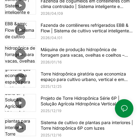
Fazenda de cogumelos em contêineres com
clima controlado | Sistema inteligente e
pronto para uso para cultivo de cogumelos
2026
04
09
Fazenda de contêineres refrigerados EBB &
Flow | Sistema de cultivo vertical inteligente e
robusto
2026
04
01
Máquina de produção hidropônica de
forragem para vacas, ovelhas e coelhos –
250 kg por dia
2026
01
16
Torre hidropônica giratória que economiza
espaço para cultivo urbano, vertical e em
estufas.
2025
12
25
Projeto de Torre Hidropônica Série 6P |
Solução Agrícola Hidropônica Vertical para
Estufas Modernas
2025
12
19
Sistema de cultivo de plantas para interiores |
Torre hidropônica 6P com luzes
2025
12
16