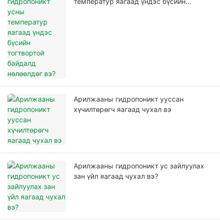
температур яагаад үндэс бүсийн
тогтвортой байдалд нөлөөлдөг вэ?
Арилжааны гидропоникт ууссан
хүчилтөрөгч яагаад чухал вэ
Арилжааны гидропоникт ус зайлуулах
зан үйл яагаад чухал вэ?