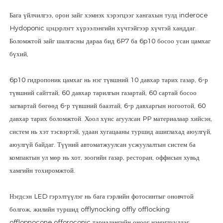
Бага үйлчилгээ, орон зайг хэмнэх хэрэгцээг хангахын тулд inderoce
Hydoponic цэцэрлэгт хүрээлэнгийн хүчтэйгээр хүчтэй ханддаг.
Боломжтой зайг шалгасны дараа бид 6P7 ба 6p10 босоо усан цамхаг
бүхий,
6p10 гидропоник цамхаг нь нэг түвшний 10 давхар тарих газар, 6-р
түвшний сайттай, 60 давхар тарилгын газартай, 60 сартай босоо
загвартай бөгөөд 6-р түвшний баазтай, 6-р давхаргын ногоотой, 60
давхар тарих боломжтой. Хоол хүнс агуулсан PP материалаар хийсэн,
систем нь хэт тэсвэртэй, удаан хугацааны туршид ашиглахад аюулгүй,
аюулгүй байдаг. Түүний автоматжуулсан усжуулалтын систем ба
компактын ул мөр нь хот, зоогийн газар, ресторан, оффисын хувьд
хамгийн тохиромжтой.
Нэгдсэн LED гэрэлтүүлэг нь бага гэрлийн фотосинтыг оновчтой
болгож, жилийн туршид offlynocking offly offlocking
offlopnocone offoroconic тариалангийн оноог нэмэгдүүлдэг.