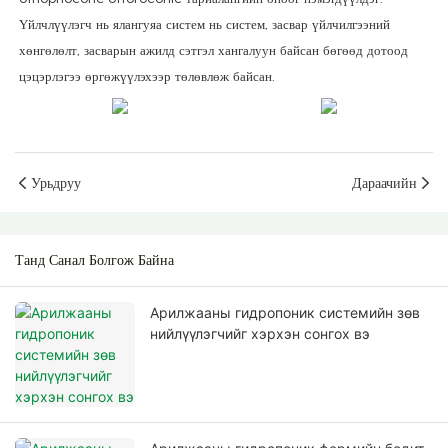
Үйлчлүүлэгч нь ялангуяа систем нь систем, засвар үйлчилгээний
хөнгөлөлт, засварын ажилд сэтгэл хангалуун байсан бөгөөд дотоод
цэцэрлэгээ өргөжүүлэхээр төлөвлөж байсан.
Урьдруу
Дараачийн
Танд Санал Болгож Байна
Арилжааны гидропоник системийн зөв
нийлүүлэгчийг хэрхэн сонгох вэ