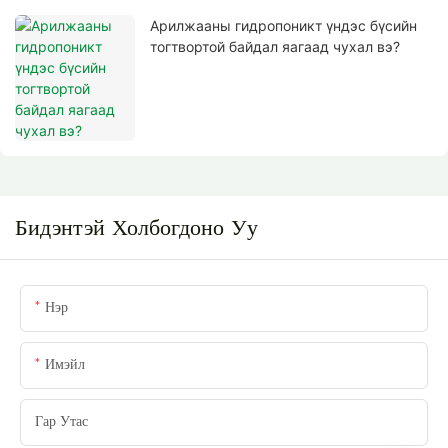
Арилжааны гидропоникт үндэс бүсийн
тогтвортой байдал яагаад чухал вэ?
Бидэнтэй Холбогдоно Уу
Нэр
Имэйл
Гар Утас