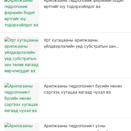
Арилжааны гидропоник фермийн бодит
өртгийг юу тодорхойлдог вэ
Урт хугацааны арилжааны
үйлдвэрлэлийн үед субстратын зан
төлөв яагаад өөрчлөгддөг вэ
Арилжааны гидропоникт бүсийн нөхөн
сэргээх хугацаа яагаад чухал вэ
Арилжааны гидропоникт усны