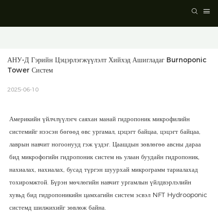
АНУ-Д Гэрийн Цэцэрлэгжүүлэлт Хийхэд Ашигладаг Burnoponic 
Tower Систем
2025-06-10
Америкийн үйлчлүүлэгч саяхан манай гидропоник микрофилийн
системийг нээсэн бөгөөд өвс ургамал, цэцэгт байцаа, цэцэгт байцаа,
лаврын навчит ногоонууд гэж үздэг. Цаашдын зөвлөгөө авсны дараа
бид микрофогийн гидропоник систем нь улаан буудайн гидропоник,
нахиалах, нахиалах, бусад түргэн шуурхай микрограмм тариалахад
тохиромжтой. Бүрэн мөчлөгийн навчит ургамлын үйлдвэрлэлийн
хувьд бид гидропоникийн цамхагийн систем эсвэл NFT Hydrooponic
системд шилжихийг зөвлөж байна.