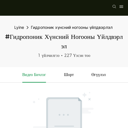
Lyine
Гидропоник хүнсний ногооны үйлдвэрлэл
#Гидропоник Хүнсний Ногооны Үйлдвэрл
Эл
1 үйлчилгээ
227 Үзсэн тоо
Видео Бичлэг
Шорт
Өгүүлэл