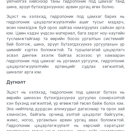
үйлчилгээ хийснээр таны гидропоник под цамхаг танд
шинэ, эрүүл бүтээгдэхүүнээс арвин ургац өгөх болно.
Эцэст нь хэлэхэд, гидропоник под цамхаг барих нь
гидропоник цэцэрлэгжүүлэлтийн ашиг тусыг мэдэрч,
өсөн нэмэгдэж буй орон зайгаа нэмэгдүүлэх сайхан арга
юм. Цөөн хэдэн үндсэн материал, бага зэрэг ноу-хаугийн
тусламжтайгаар та өөрийн босоо ургалтын системийг
бий болгож, шинэ, эрүүл бүтээгдэхүүнээ ургуулахын үр
шимийг хүртэх боломжтой. Та туршлагатай цэцэрлэгч
эсвэл дөнгөж эхэлж байгаа эсэхээс үл хамааран
гидропоник под цамхаг нь ургамал ургуулж, гидропоник
цэцэрлэгжүүлэлтийн ертөнцийг судлах хөгжилтэй,
шинэлэг арга юм.
Дүгнэлт
Эцэст нь хэлэхэд, гидропоник под цамхаг бүтээх нь
өөрийн шинэхэн бүтээгдэхүүнээ ургуулах сонирхолтой
хэн бүхэнд хөгжилтэй, үр өгөөжтэй төсөл байж болох юм.
Энэ нийтлэлд дурдсан алхмуудыг дагаснаар та орон зай
хэмнэсэн, байгаль орчинд ээлтэй цэцэрлэг байгуулж,
жимс, ногоо, ургамлын арвин ургац авах боломжтой.
Гидропоник цэцэрлэгжүүлэлт нь хөрсний хэрэгцээг
арилгахаас гадна усыг хэмнэж, орон зайг нэмэгдүүлэх