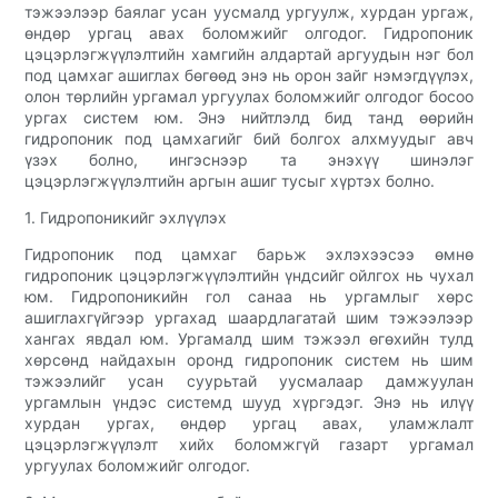
тэжээлээр баялаг усан уусмалд ургуулж, хурдан ургаж,
өндөр ургац авах боломжийг олгодог. Гидропоник
цэцэрлэгжүүлэлтийн хамгийн алдартай аргуудын нэг бол
под цамхаг ашиглах бөгөөд энэ нь орон зайг нэмэгдүүлэх,
олон төрлийн ургамал ургуулах боломжийг олгодог босоо
ургах систем юм. Энэ нийтлэлд бид танд өөрийн
гидропоник под цамхагийг бий болгох алхмуудыг авч
үзэх болно, ингэснээр та энэхүү шинэлэг
цэцэрлэгжүүлэлтийн аргын ашиг тусыг хүртэх болно.
1. Гидропоникийг эхлүүлэх
Гидропоник под цамхаг барьж эхлэхээсээ өмнө
гидропоник цэцэрлэгжүүлэлтийн үндсийг ойлгох нь чухал
юм. Гидропоникийн гол санаа нь ургамлыг хөрс
ашиглахгүйгээр ургахад шаардлагатай шим тэжээлээр
хангах явдал юм. Ургамалд шим тэжээл өгөхийн тулд
хөрсөнд найдахын оронд гидропоник систем нь шим
тэжээлийг усан суурьтай уусмалаар дамжуулан
ургамлын үндэс системд шууд хүргэдэг. Энэ нь илүү
хурдан ургах, өндөр ургац авах, уламжлалт
цэцэрлэгжүүлэлт хийх боломжгүй газарт ургамал
ургуулах боломжийг олгодог.