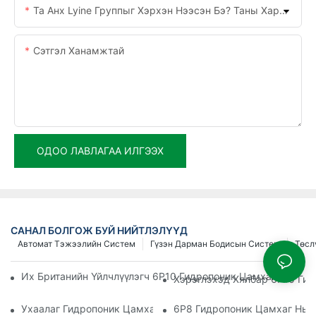
Та Анх Lyine Группыг Хэрхэн Нээсэн Бэ? Таны Хариулт Биднийг Сайжруулахад Тусална.
Сэтгэл Ханамжтай
ОДОО ЛАВЛАГАА ИЛГЭЭХ
САНАЛ БОЛГОЖ БУЙ НИЙТЛЭЛҮҮД
Автомат Тэжээлийн Систем
Гүзэн Дарман Бодисын Систем
Төсл
Их Британийн Үйлчлүүлэгч 6P10 Гидропоник Цамхагийн Сис
Хэрэглэхэд Хялбар 6P10 Ги
Ухаалаг Гидропоник Цамхаг Нь Канадын Айл Өрхүүдэд Шин
6P8 Гидропоник Цамхаг Нь 