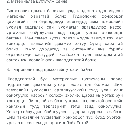
2. Материалаа цуглуулж байна
Гидропоник цамхаг барихын тулд танд хэд хэдэн үндсэн
материал хэрэгтэй болно. Гидропоник хонхорцог
цамхагийн гол бүрэлдэхүүн хэсгүүдэд шим тэжээлийн
уусмал хадгалах сан, уусмалыг эргэлдүүлэх насос,
ургамлыг байрлуулах хэд хэдэн ургах хонхорцог
багтана. Мөн төмөр хүрээ эсвэл модон тавиур гэх мэт
хонхорцог цамхагийг дэмжих хатуу бүтэц хэрэгтэй
болно. Нэмж дурдахад та системийн янз бүрийн
бүрэлдэхүүн хэсгүүдийг холбохын тулд шаардлагатай
сантехник, хоолойг авах шаардлагатай болно.
3. Гидропоник под цамхагийг угсарч байна
Шаардлагатай бүх материалыг цуглуулсны дараа
гидропоник цамхагаа угсарч эхлэх цаг болжээ. Шим
тэжээлийн уусмалыг эргэлдүүлэхийн тулд усан санг
байрлуулж, насосыг холбож эхэлнэ. Дараа нь ургаж буй
хонхорцог бүтэцтэй холбож, ургамлын оновчтой өсөлтийг
хангахын тулд тэдгээрийг тэгш зайд байрлуулна.
Хонхорхойнуудыг байрлуулсны дараа гуурсыг холбож,
шим тэжээлийн уусмалыг хонхорцог тус бүрд хүргэж,
урсгал нь систем даяар жигд байх ёстой.