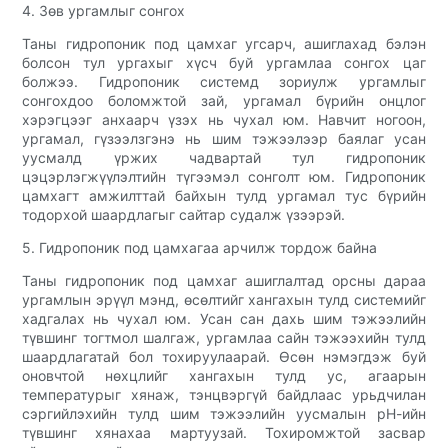
4. Зөв ургамлыг сонгох
Таны гидропоник под цамхаг угсарч, ашиглахад бэлэн
болсон тул ургахыг хүсч буй ургамлаа сонгох цаг
болжээ. Гидропоник системд зориулж ургамлыг
сонгохдоо боломжтой зай, ургамал бүрийн онцлог
хэрэгцээг анхаарч үзэх нь чухал юм. Навчит ногоон,
ургамал, гүзээлзгэнэ нь шим тэжээлээр баялаг усан
уусмалд үржих чадвартай тул гидропоник
цэцэрлэгжүүлэлтийн түгээмэл сонголт юм. Гидропоник
цамхагт амжилттай байхын тулд ургамал тус бүрийн
тодорхой шаардлагыг сайтар судалж үзээрэй.
5. Гидропоник под цамхагаа арчилж тордож байна
Таны гидропоник под цамхаг ашиглалтад орсны дараа
ургамлын эрүүл мэнд, өсөлтийг хангахын тулд системийг
хадгалах нь чухал юм. Усан сан дахь шим тэжээлийн
түвшинг тогтмол шалгаж, ургамлаа сайн тэжээхийн тулд
шаардлагатай бол тохируулаарай. Өсөн нэмэгдэж буй
оновчтой нөхцлийг хангахын тулд ус, агаарын
температурыг хянаж, тэнцвэргүй байдлаас урьдчилан
сэргийлэхийн тулд шим тэжээлийн уусмалын рН-ийн
түвшинг хянахаа мартуузай. Тохиромжтой засвар