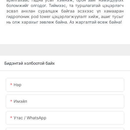
боломжийг олгодог. Тиймээс, та туршлагатай цэцэрлэгч
эсвэл анхлан суралцаж байгаа эсэхээс үл хамааран
гидропоник pod tower цэцэрлэгжүүлэлт хийж, ашиг тусыг
нь олж харахыг зөвлөж байна. Аз жаргалтай өсөж байна!
Бидэнтэй холбоотой байх
Нэр
Имэйл
Утас / WhatsApp