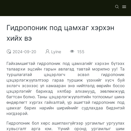
Гидропоник под цамхаг хэрхэн
хийх вэ
2024-09-20
Lyine
155
Гайхамшигтай гидропоник под цамхагийг хэрхэн бүтээх
талаархи эцсийн гарын авлагад тавтай морилно уу! Та
туршлагатай цэцэрлэгч эсвэл гидропоник
цэцэрлэгжүүлэлтээр гараа туршиж үзэхийг хүсч буй
эхлэгч эсэхээс үл хамааран энэ нийтлэлд өөрийн босоо
цэцэрлэгийг барихад хялбар алхамууд, зөвлөмжүүд
багтсан болно. Таны цэцэрлэгжүүлэлтийн тоглоомыг шинэ
өндөрлөгт хүргэх гайхалтай, үр ашигтай гидропоник под
цамхаг барих нарийн ширийнийг судлахдаа бидэнтэй
нэгдээрэй.
Гидропоник бол хөрс ашиглахгүйгээр ургамлыг ургуулах
хувьсгалт арга юм. Үүний оронд ургамлыг шим