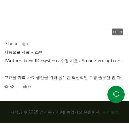
00:18
9 hours ago
자동으로 사료 시스템
#AutomaticFodDersystem
#수경 사료
#SmartFarmingTechnology
고효율 가축 사료 생산을 위해 설계된 혁신적인 수경 솔루션 인 자동
사료 시스템. 완전 자동화 된 공정을 사용 하여이 스마트 사료 용기
381
0
는 보리 나 밀과 같은 곡물에서 신선하고 영양이 풍부한 녹색 사료를
자랄 수 있습니다 6–8 날—토양이 없으면 전통적인 농업보다 90%
적은 물을 사용합니다.
저작권 © 2025 정저우 라이네 농업기술 유한회사 |
사이트맵