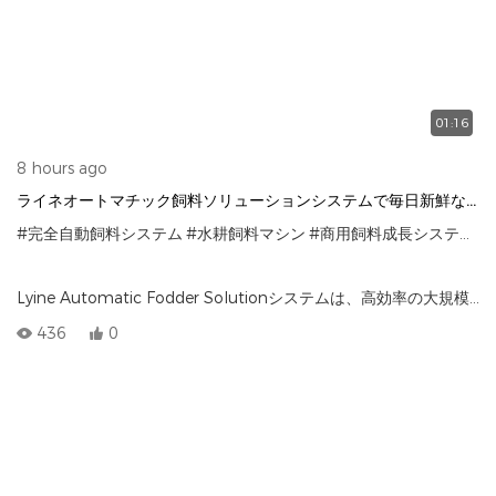
01:16
8 hours ago
ライネオートマチック飼料ソリューションシステムで毎日新鮮な
飼料を育てる
#完全自動飼料システム
#水耕飼料マシン
#商用飼料成長システム
#
Lyine Automatic Fodder Solutionシステムは、高効率の大規模
な家畜操作のために設計された完全に自動化された水耕飼料生産
436
0
システムです。 手作業の労働を減らし、生産量を最大化するよう
に設計されたこのシステムにより、農家は毎日新鮮で栄養豊富な
緑の飼料を最小限に抑えて育てることができます。