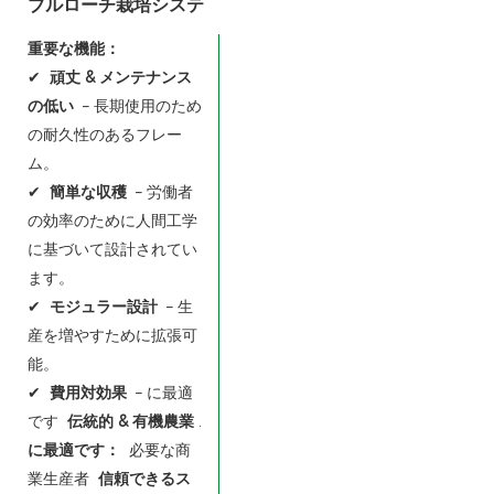
ブルローチ栽培システ
ム
重要な機能：
✔
頑丈 & メンテナンス
の低い
– 長期使用のため
の耐久性のあるフレー
ム。
✔
簡単な収穫
– 労働者
の効率のために人間工学
に基づいて設計されてい
ます。
✔
モジュラー設計
– 生
産を増やすために拡張可
能。
✔
費用対効果
– に最適
です
伝統的 & 有機農業
.
に最適です：
必要な商
業生産者
信頼できるス