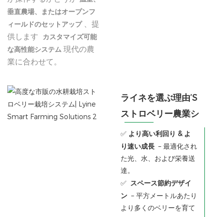
垂直農場、またはオープンフ
、提
ィールドのセットアップ
供します
カスタマイズ可能
現代の農
な高性能システム
業に合わせて。
ライネを選ぶ理由’S
ストロベリー農業シ
ステム？
✅
より高い利回り & よ
り速い成長
– 最適化され
た光、水、および栄養送
達。
✅
スペース節約デザイ
ン
– 平方メートルあたり
より多くのベリーを育て