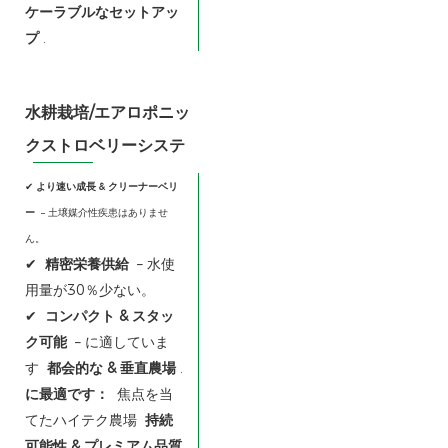
ケーラブルなセットアッ
プ
.
水耕栽培/エアロポニッ
クストロベリーシステ
ム
✔
より速い成長 & クリーナーベリ
ー
– 土壌媒介性疾患はありませ
ん。
✔
精密栄養供給
– 水使
用量が30％少ない。
✔
コンパクト & スタッ
ク可能
– に適していま
す
都会的な & 垂直農場
.
に最適です：
焦点を当
てたハイテク農場
持続
可能性 & プレミアム品質