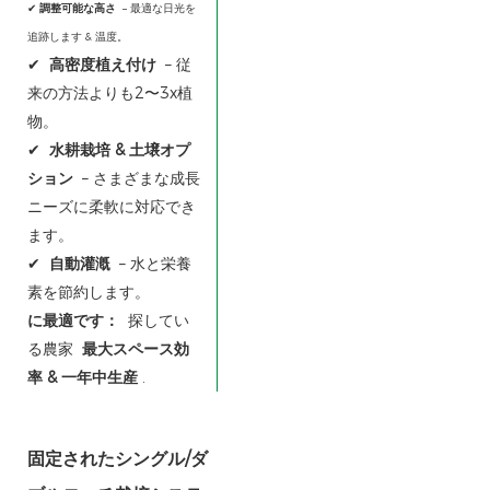
重要な機能：
✔
調整可能な高さ
– 最適な日光を
追跡します & 温度。
✔
高密度植え付け
– 従
来の方法よりも2〜3x植
物。
✔
水耕栽培 & 土壌オプ
ション
– さまざまな成長
ニーズに柔軟に対応でき
ます。
✔
自動灌漑
– 水と栄養
素を節約します。
に最適です：
探してい
る農家
最大スペース効
率 & 一年中生産
.
固定されたシングル/ダ