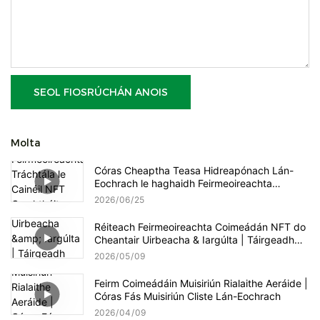
SEOL FIOSRÚCHÁN ANOIS
Molta
Córas Cheaptha Teasa Hidreapónach Lán-
Eochrach le haghaidh Feirmeoireachta
Tráchtála le Cainéil NFT Comhtháite, Túir
2026
06
25
Ingearacha agus Rialú Cliste ar Dháileadh
Cothaitheach
Réiteach Feirmeoireachta Coimeádán NFT do
Cheantair Uirbeacha & Iargúlta | Táirgeadh
Cliste Glasraí Duilleacha & Luibheanna
2026
05
09
Hidreapónacha
Feirm Coimeádáin Muisiriún Rialaithe Aeráide |
Córas Fás Muisiriún Cliste Lán-Eochrach
2026
04
09