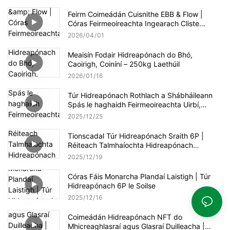
Feirm Coimeádán Cuisnithe EBB & Flow |
Córas Feirmeoireachta Ingearach Cliste
Tromshaothair
2026
04
01
Meaisín Fodair Hidreapónach do Bhó,
Caoirigh, Coiníní – 250kg Laethúil
2026
01
16
Túr Hidreapónach Rothlach a Shábháileann
Spás le haghaidh Feirmeoireachta Uirbí,
Ingearach agus Cheaptha Teasa
2025
12
25
Tionscadal Túr Hidreapónach Sraith 6P |
Réiteach Talmhaíochta Hidreapónach
Ingearach do Cheaptha Teasa Nua-
2025
12
19
Aimseartha
Córas Fáis Monarcha Plandaí Laistigh | Túr
Hidreapónach 6P le Soilse
2025
12
16
Coimeádán Hidreapónach NFT do
Mhicreaghlasraí agus Glasraí Duilleacha |