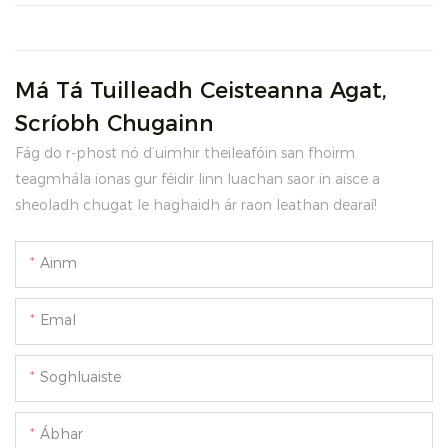
Má Tá Tuilleadh Ceisteanna Agat,
Scríobh Chugainn
Fág do r-phost nó d’uimhir theileafóin san fhoirm
teagmhála ionas gur féidir linn luachan saor in aisce a
sheoladh chugat le haghaidh ár raon leathan dearaí!
Ainm
Emal
Soghluaiste
Ábhar