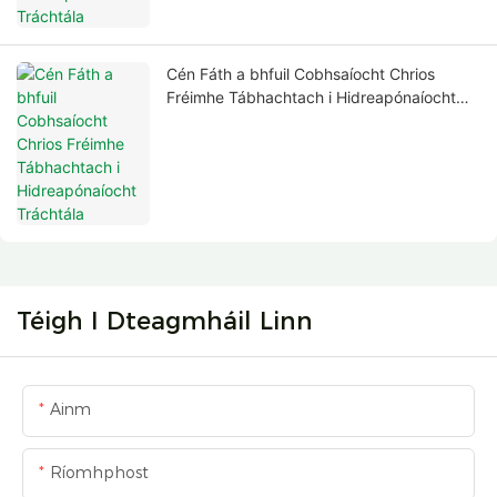
Cén Fáth a bhfuil Cobhsaíocht Chrios
Fréimhe Tábhachtach i Hidreapónaíocht
Tráchtála
Téigh I Dteagmháil Linn
Ainm
Ríomhphost