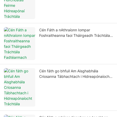
Cén Fáth a nAthraíonn Iompar
Foshraitheanna faoi Tháirgeadh Tráchtála
Fadtéarmach
Cén fáth go bhfuil Am Aisghabhála
Criosanna Tábhachtach i Hidreapónaíocht
Tráchtála