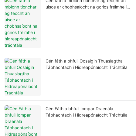
Cén fáth a mbíonn tionchar ag teocht an
uisce ar chobhsaíocht na gcrios fréimhe i
hidreapónaíocht tráchtála
Cén fáth a bhfuil Ocsaigin Thuaslagtha
Tábhachtach i Hidreapónaíocht Tráchtála
Cén Fáth a bhfuil Iompar Draenála
Tábhachtach i Hidreapónaíocht Tráchtála