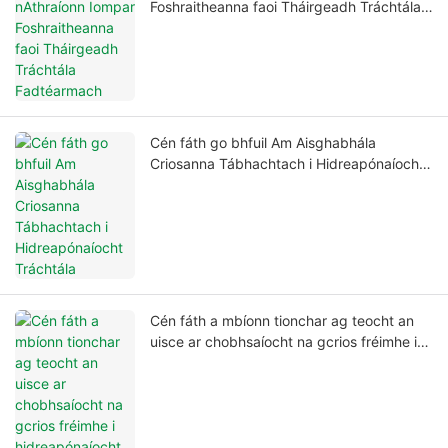
Foshraitheanna faoi Tháirgeadh Tráchtála
Fadtéarmach
Cén fáth go bhfuil Am Aisghabhála
Criosanna Tábhachtach i Hidreapónaíocht
Tráchtála
Cén fáth a mbíonn tionchar ag teocht an
uisce ar chobhsaíocht na gcrios fréimhe i
hidreapónaíocht tráchtála