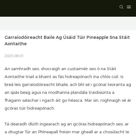
Garraíodóireacht Baile Ag Úsáid Túir Pineapple Sna Stáit 
Aontaithe
2025-08-01
An samhradh seo, shocraigh an custaiméir seo ó na Stáit
Aontaithe triail a bhaint as fás hidreapónach ina chlós cúil. Is
breá leis garraíodóireacht bhaile, ach bhí sé i gcónaí teoranta ag
an spás beag agus na modhanna plandála traidisiúnta a
fhágann salachar i ngach áit go héasca. Mar sin, roghnaigh sé ár
gcóras túir hidreapónach.
Tá dearadh dlúth ingearach ag an gcóras hidreapónach seo, ar
a dtugtar Túr an Phíneapall freisin mar gheall ar a chosúlacht le