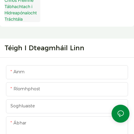
Téigh I Dteagmháil Linn
Ainm
Ríomhphost
Soghluaiste
Ábhar