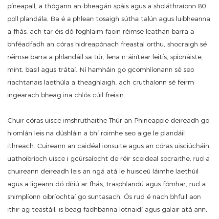
píneapall, a thógann an-bheagán spáis agus a sholáthraíonn 80
poll plandála. Ba é a phlean tosaigh sútha talún agus luibheanna
a fhás, ach tar éis dó foghlaim faoin réimse leathan barra a
bhféadfadh an córas hidreapónach freastal orthu, shocraigh sé
réimse barra a phlandáil sa túr, lena n-áirítear leitís, spionáiste,
mint, basil agus trátaí. Ní hamháin go gcomhlíonann sé seo
riachtanais laethúla a theaghlaigh, ach cruthaíonn sé feirm
ingearach bheag ina chlós cúil freisin.
Chuir córas uisce imshruthaithe Thúr an Phineapple deireadh go
hiomlán leis na dúshláin a bhí roimhe seo aige le plandáil
ithreach. Cuireann an caidéal ionsuite agus an córas uisciúcháin
uathoibríoch uisce i gcúrsaíocht de réir sceideal socraithe, rud a
chuireann deireadh leis an ngá atá le huisceú láimhe laethúil
agus a ligeann dó díriú ar fhás, trasphlandú agus fómhar, rud a
shimplíonn oibríochtaí go suntasach. Ós rud é nach bhfuil aon
ithir ag teastáil, is beag fadhbanna lotnaidí agus galair atá ann,