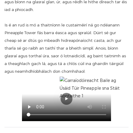
agus bíonn na glasraí glan, úr, agus réidh le hithe díreach tar éis
iad a phiocadh.
Is é an rud is mó a thaitníonn le custaiméirí ná go ndéanann
Pineapple Tower fás barra éasca agus spraíúil. Dúirt sé gur
cheap sé ar dtús go mbeadh hidreapónaíocht casta, ach gur
tharla sé go raibh an taithí thar a bheith simplí. Anois, bíonn
glasraí agus torthaí úra, saor ó lotnaidicídí, ag baint taitnimh as
a theaghlach gach lá, agus tá a chlós cúil ina ghairdín táirgiúil
agus neamhdhíobhálach don chomhshaol.