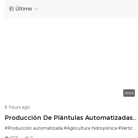
El Último
00:46
6 hours ago
Producción De Plántulas Automatizadas
Inteligentes Para Agricultura Hidropónica
#Producción automatizada
#Agricultura hidropónica
#Verticalfarmingsystem
Vertical Y Crecimiento De Forraje A Gran