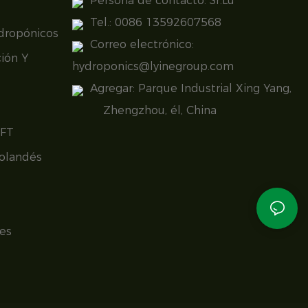
Persona de contacto: Sr.Lu
Tel.: 0086 13592607568
idropónicos
Correo electrónico:
ión Y
hydroponics@lyinegroup.com
Agregar: Parque Industrial Xing Yang,
Zhengzhou, él, China
NFT
olandés
es