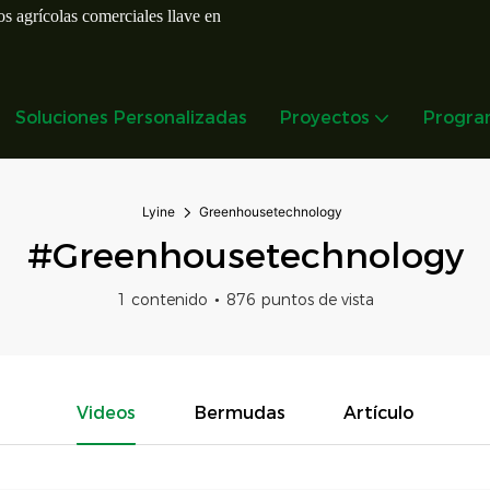
s agrícolas comerciales llave en
Soluciones Personalizadas
Proyectos
Progra
Lyine
Greenhousetechnology
#Greenhousetechnology
1 contenido
876 puntos de vista
Videos
Bermudas
Artículo