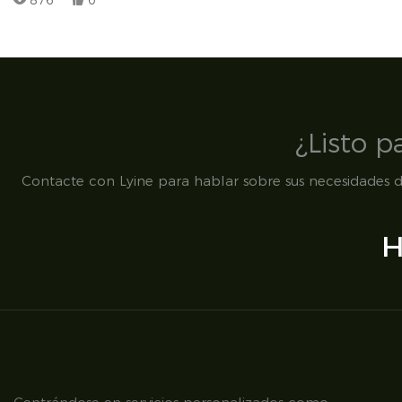
876
0
Escala
¿Listo 
Contacte con Lyine para hablar sobre sus necesidades de
H