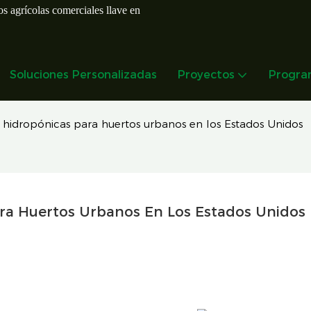
s agrícolas comerciales llave en
Soluciones Personalizadas
Proyectos
Progra
 hidropónicas para huertos urbanos en los Estados Unidos
ara Huertos Urbanos En Los Estados Unidos