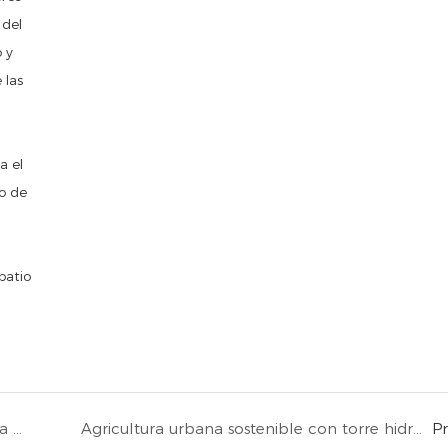
 del
 y
 las
a el
to de
patio
Sistemas de torres hidropónicas para jardinería en el hogar y cultivo interior en Arabia Saudita
Agricultura urbana sostenible con torre hidropónica 4p6 en Italia
P