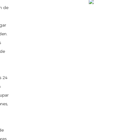
hn de
gar
den.
s
 de
s 24
a
cupar
ones,
de
ores