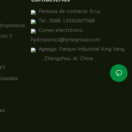
Persona de contacto: Sr.Lu
Tel.: 0086 13592607568
idropónicos
Correo electrónico:
ión Y
hydroponics@lyinegroup.com
Agregar: Parque Industrial Xing Yang,
Zhengzhou, él, China
NFT
olandés
es