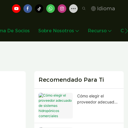
Idioma
ma De Socios
Sobre Nosotros
Recurso
Co
Recomendado Para Ti
Cómo elegir el
proveedor adecuado
de sistemas
hidropónicos
comerciales