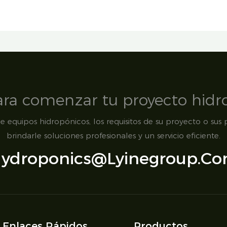
para comenzar tu proyecto hidr
 equipos hidropónicos, los requisitos de su proyecto o sus p
brindarle soluciones profesionales y un servicio eficiente.
ydroponics@lyinegroup.c
Enlaces Rápidos
Productos