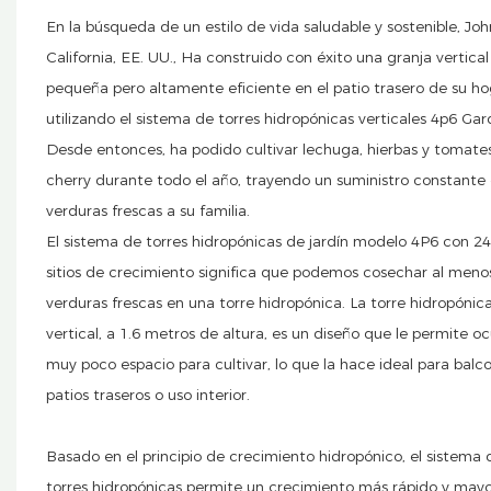
En la búsqueda de un estilo de vida saludable y sostenible, Jo
California, EE. UU., Ha construido con éxito una granja vertical
pequeña pero altamente eficiente en el patio trasero de su ho
utilizando el sistema de torres hidropónicas verticales 4p6 Gar
Desde entonces, ha podido cultivar lechuga, hierbas y tomate
cherry durante todo el año, trayendo un suministro constante
verduras frescas a su familia.
El sistema de torres hidropónicas de jardín modelo 4P6 con 24
sitios de crecimiento significa que podemos cosechar al meno
verduras frescas en una torre hidropónica. La torre hidropónic
vertical, a 1.6 metros de altura, es un diseño que le permite o
muy poco espacio para cultivar, lo que la hace ideal para balc
patios traseros o uso interior.
Basado en el principio de crecimiento hidropónico, el sistema 
torres hidropónicas permite un crecimiento más rápido y may