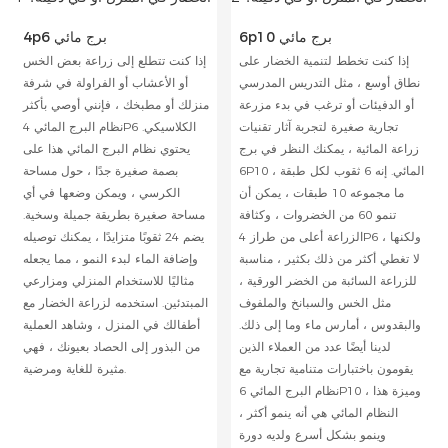
6p10 برج مائي
4p6 برج مائي
إذا كنت تخطط لتنمية الخضار على
إذا كنت تتطلع إلى زراعة بعض الخس
نطاق أوسع ، مثل التدريس المدرسي
أو الأعشاب أو الفراولة في شرفة
أو الدفيئات أو ترغب في بدء مزرعة
منزلك أو مطبخك ، فإنني أوصي بأكثر
تجارية صغيرة لتجربة آثار تقنيات
نظام البرج المائي 4P6 الكلاسيكي.
زراعة المائية ، يمكنك النظر في برج
يحتوي نظام البرج المائي هذا على
6P10 المائي. إنه 6 ثقوب لكل طبقة ،
بصمة صغيرة جدًا ، حول مساحة
ما مجموعه 10 طبقات ، يمكن أن
الكرسي ، ويمكن وضعها في أي
تنمو 60 من الخضروات ، وكثافة
مساحة صغيرة بطريقة جميلة وسخية.
الزراعة أعلى من طراز 4P6 ، ولكنها
يضم 24 ثقوبًا متزايدًا ، يمكنك توصيله
لا تغطي أكثر من ذلك بكثير ، مناسبة
وإضافة الماء لبدء النمو ، مما يجعله
للزراعة السائبة من الخضر الورقية ،
مثاليًا للاستخدام المنزلي ومزارعي
مثل الخس والسبانخ والملفوف
المبتدئين. استخدمه لزراعة الخضار مع
والبقدوس ، أمارس ماء وما إلى ذلك.
أطفالك في المنزل ، وشاهد العملية
لدينا أيضًا عدد من العملاء الذين
من البذور إلى الحصاد بعيونك ، فهي
يقومون باختبارات متنامية تجارية مع
مثيرة للغاية ومرضية.
نظام البرج المائي 6P10 ، وميزة هذا
النظام المائي هي أنه ينمو أكثر ،
وينمو بشكل أسرع ولديه دورة