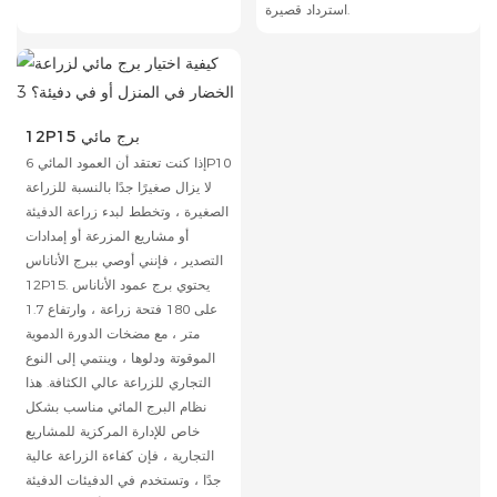
استرداد قصيرة.
12P15 برج مائي
إذا كنت تعتقد أن العمود المائي 6P10
لا يزال صغيرًا جدًا بالنسبة للزراعة
الصغيرة ، وتخطط لبدء زراعة الدفيئة
أو مشاريع المزرعة أو إمدادات
التصدير ، فإنني أوصي ببرج الأناناس
12P15. يحتوي برج عمود الأناناس
على 180 فتحة زراعة ، وارتفاع 1.7
متر ، مع مضخات الدورة الدموية
الموقوتة ودلوها ، وينتمي إلى النوع
التجاري للزراعة عالي الكثافة. هذا
نظام البرج المائي مناسب بشكل
خاص للإدارة المركزية للمشاريع
التجارية ، فإن كفاءة الزراعة عالية
جدًا ، وتستخدم في الدفيئات الدفيئة