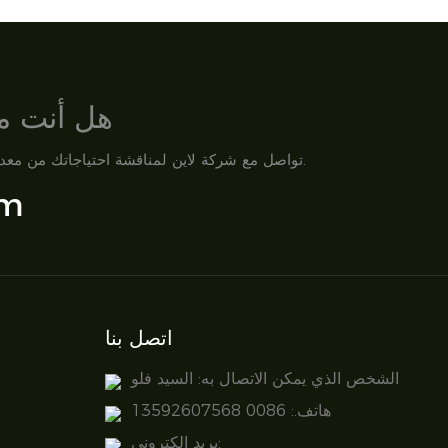
هل أنت مس
تواصل مع شركة لاين لمناقشة احتياجاتك من معدات الزراعة المائية، ومتطلبات مشروعك، أو خطط التخصيص. فريقنا جاهز لدعمك بحلول احترافية وخدمة سريعة الاستجابة.
om
اتصل بنا
الشخص الذي يمكن الاتصال به: السيد فلو
هاتف.: 0086 13592607568
بريد إلكتروني: